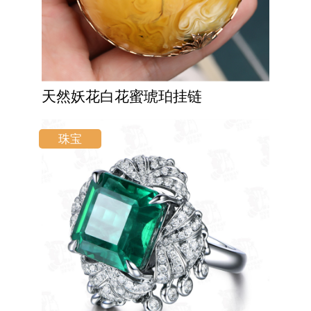
天然妖花白花蜜琥珀挂链
珠宝