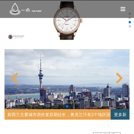
区回到高
特朗普宣布钢铝关税提高至50%，白宫证实写信“催”贸易
更多新
伴“交方案
闻