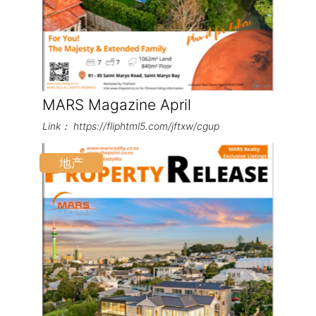
MARS Magazine April
Link： https://fliphtml5.com/jftxw/cgup
地产