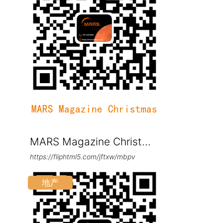
MARS Magazine Christ...
https://fliphtml5.com/jftxw/mbpv
地产