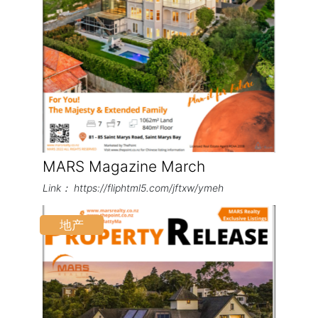
MARS Magazine March
Link： https://fliphtml5.com/jftxw/ymeh
地产