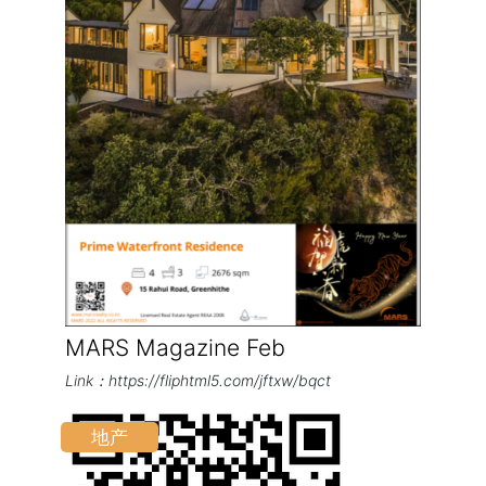
MARS Magazine Feb
Link：https://fliphtml5.com/jftxw/bqct
地产