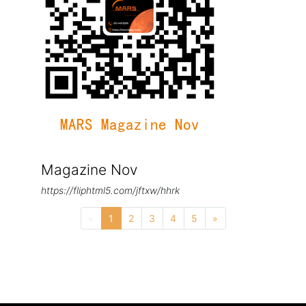
Magazine Nov
https://fliphtml5.com/jftxw/hhrk
Previous
Next
«
1
2
3
4
5
»