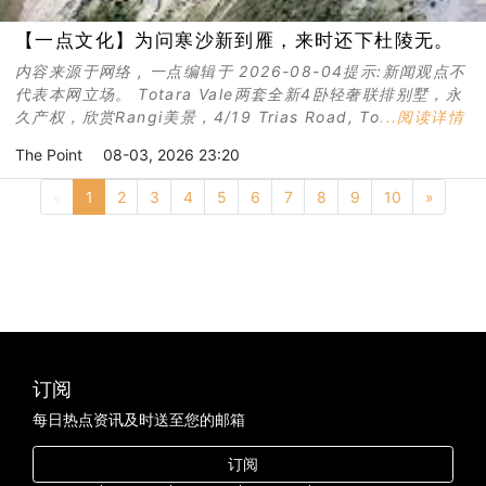
【一点文化】为问寒沙新到雁，来时还下杜陵无。
内容来源于网络 , 一点编辑于 2026-08-04提示:新闻观点不
代表本网立场。 Totara Vale两套全新4卧轻奢联排别墅，永
久产权，欣赏Rangi美景，4/19 Trias Road, To
...阅读详情
The Point
08-03, 2026 23:20
Previous
Next
«
1
2
3
4
5
6
7
8
9
10
»
订阅
每日热点资讯及时送至您的邮箱
订阅