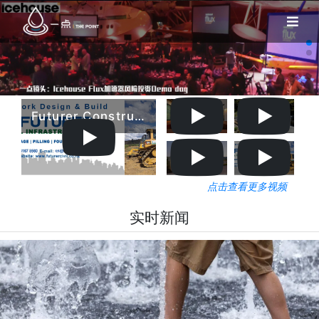
Futurer Construction
Landmark of Scale & Luxury In Albany
Home & Income – Captivating Modern Nature on 2.4Ha 126 Foley Quarry Road, Dairy Flat
高品质7卧豪宅，Albany巅峰之作，5 Third Fairway Place
Futurer Construction
点击查看更多视频
实时新闻