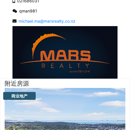
021686031
qman981
michael.ma@marsrealty.co.nz
附近房源
商业地产