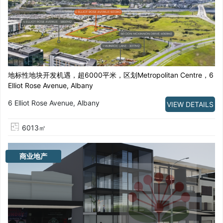
地标性地块开发机遇，超6000平米，区划Metropolitan Centre，6
Elliot Rose Avenue, Albany
6 Elliot Rose Avenue, Albany
VIEW DETAILS
6013㎡
商业地产