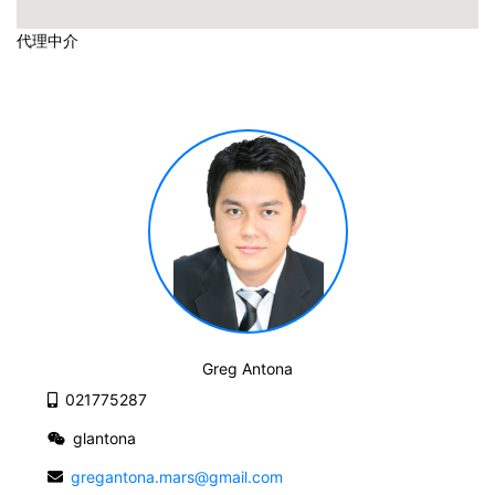
代理中介
Greg Antona
021775287
glantona
gregantona.mars@gmail.com