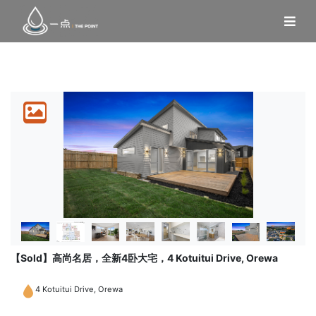
【Sold】高尚名居，全新4卧大宅，4 Kotuitui Drive, Orewa
4 Kotuitui Drive, Orewa