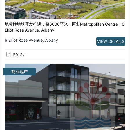
地标性地块开发机遇，超6000平米，区划Metropolitan Centre，6
Elliot Rose Avenue, Albany
6 Elliot Rose Avenue, Albany
VIEW DETAILS
6013㎡
商业地产